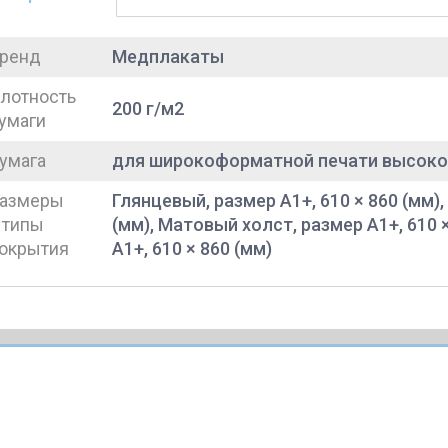
ренд
Медплакаты
лотность
200 г/м2
умаги
умага
для широкоформатной печати высоко
азмеры
Глянцевый, размер A1+, 610 × 860 (мм),
 типы
(мм), Матовый холст, размер A1+, 610 
окрытия
A1+, 610 × 860 (мм)