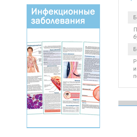
Б
П
б
Б
Р
и
п