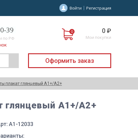
Войти
Регистрация
0 ₽
Мои покупки
и по РФ
нок
Оформить заказ
ты плакат глянцевый А1+/А2+
т глянцевый А1+/А2+
рт: A1-12033
Варианты: