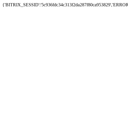
{'BITRIX_SESSID':'5c936fdc34c313f2da287f80ca953829','ERRO